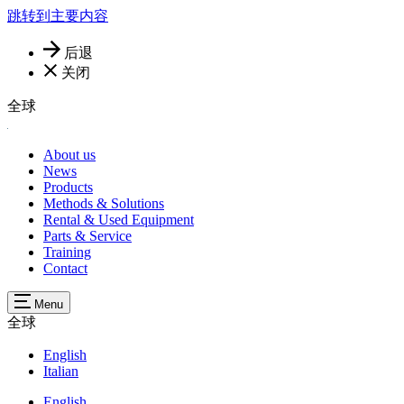
跳转到主要内容
后退
关闭
全球
About us
News
Products
Methods & Solutions
Rental & Used Equipment
Parts & Service
Training
Contact
Menu
全球
English
Italian
English