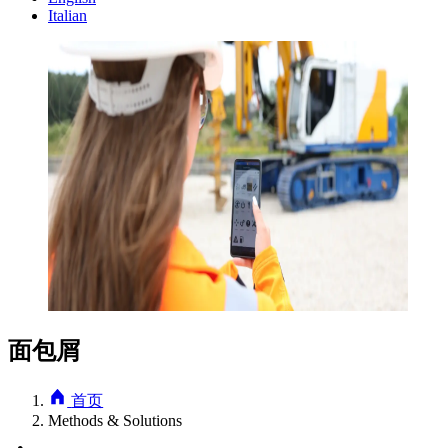
Italian
面包屑
首页
Methods & Solutions