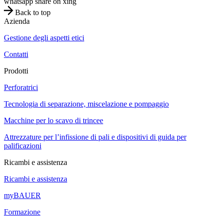
whatsapp
share on xing
Back to top
Azienda
Gestione degli aspetti etici
Contatti
Prodotti
Perforatrici
Tecnologia di separazione, miscelazione e pompaggio
Macchine per lo scavo di trincee
Attrezzature per l’infissione di pali e dispositivi di guida per
palificazioni
Ricambi e assistenza
Ricambi e assistenza
myBAUER
Formazione