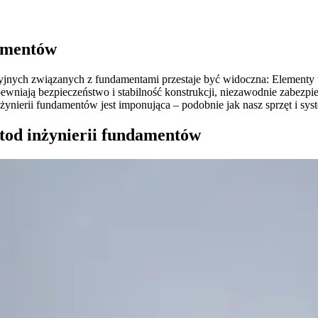
damentów
ryjnych związanych z fundamentami przestaje być widoczna: Elementy t
ewniają bezpieczeństwo i stabilność konstrukcji, niezawodnie zabezp
żynierii fundamentów jest imponująca – podobnie jak nasz sprzęt i s
tod inżynierii fundamentów